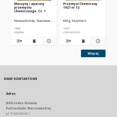
Maszyny i aparaty
Przemysł Chemiczny
Pr
przemysłu
1927 nr 12
193
chemicznego. Cz. 1
Niewiadomski, Stanisław (1895-1966).
Kling, Kazimierz
Kli
1954
1927
193
książka
czasopismo
cz
Więcej
DANE KONTAKTOWE
Adres
Biblioteka Główna
Politechniki Warszawskiej
pl. Politechniki 1