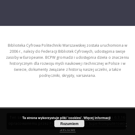
Biblioteka Cyfrowa Politechniki Warszawskiej została uruchomiona w
2006 r., należy do Federacji Bibliotek Cyfrowych, udostępnia swoje
zasoby w Europeanie. BCPW gromadzi i udostępnia dzieła o znaczeniu
historycznym dla rozwoju myśli naukowej i technicznej w Polsce i w
świecie, dokumenty związane z historią naszej uczelni, a także
podręczniki, skrypty, varsaviana.
Ten serwis działa dzięki oprogramowaniu
DInGO dLibra 6.3.16
Ta strona wykorzystuje pliki 'cookies'.
Więcej informacji
opracowanemu przez
Poznańskie Centrum Superkomputerowo-
Rozumiem
Sieciowe