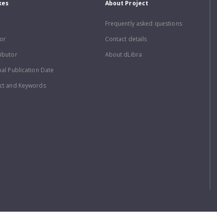
xes
About Project
Frequently asked questions
or
Contact details
ibutor
About dLibra
nal Publication Date
ct and Keywords