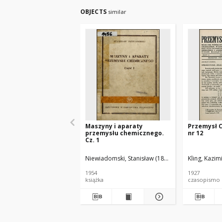
OBJECTS
similar
Maszyny i aparaty
Przemysł 
przemysłu chemicznego.
nr 12
Cz. 1
Niewiadomski, Stanisław (1895-1966).
Kling, Kazim
1954
1927
książka
czasopismo