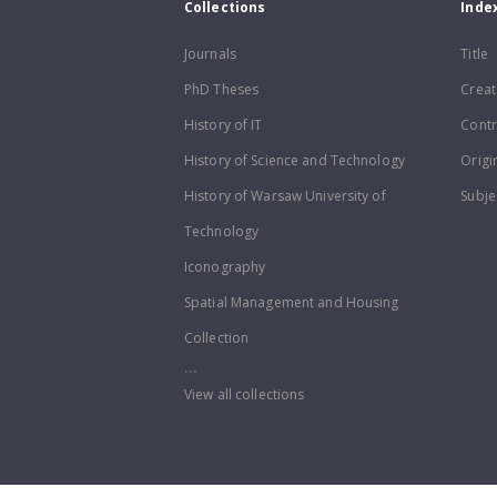
Collections
Inde
Journals
Title
PhD Theses
Creat
History of IT
Contr
History of Science and Technology
Origi
History of Warsaw University of
Subje
Technology
Iconography
Spatial Management and Housing
Collection
...
View all collections