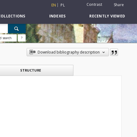
Contrast
Share
EN
PL
COLLECTIONS
INDEXES
RECENTLY VIEWED
d search
?
Download bibliography description
STRUCTURE