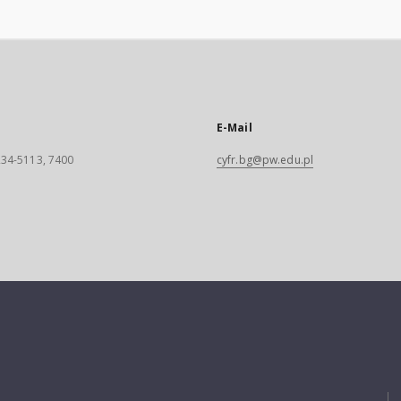
E-Mail
 234-5113, 7400
cyfr.bg@pw.edu.pl