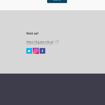
Visit us!
https://bg.pw.edu.pl