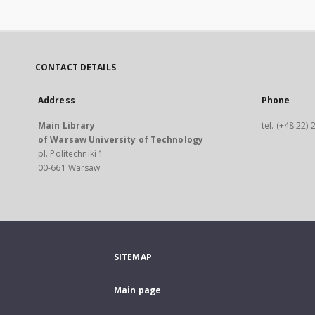
CONTACT DETAILS
Address
Phone
Main Library
tel. (+48 22)
of Warsaw University of Technology
pl. Politechniki 1
00-661 Warsaw
SITEMAP
Main page