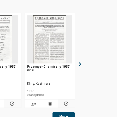
czny 1937
Przemysł Chemiczny 1937
Przemysł Chemiczny 
nr 4
nr 6
Kling, Kazimierz
Kling, Kazimierz
1937
1937
czasopismo
czasopismo
More