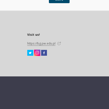
Visit us!
https://bg.pw.edu.pl