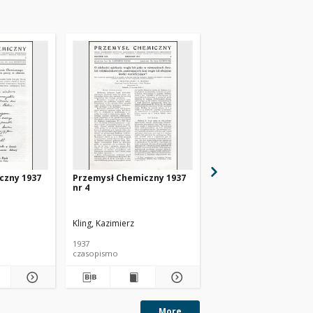
czny 1937
Przemysł Chemiczny 1937
Przemysł Chemiczny 
nr 4
nr 6
Kling, Kazimierz
Kling, Kazimierz
1937
1937
czasopismo
czasopismo
More