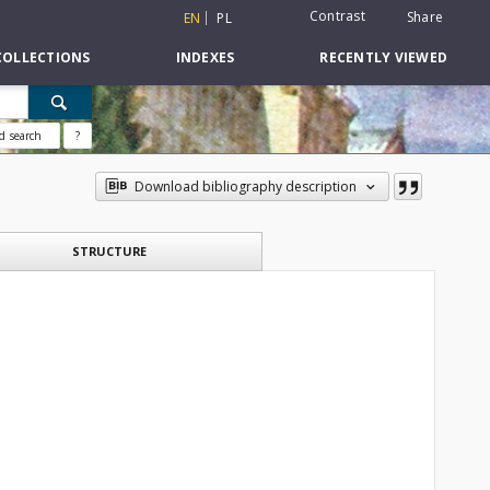
Contrast
Share
EN
PL
COLLECTIONS
INDEXES
RECENTLY VIEWED
d search
?
Download bibliography description
STRUCTURE