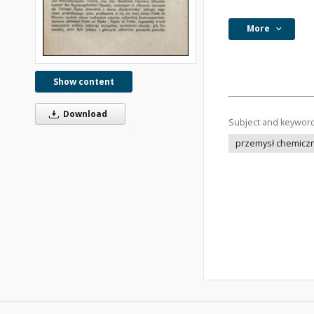
More
Show content
Download
Subject and keywor
przemysł chemicz