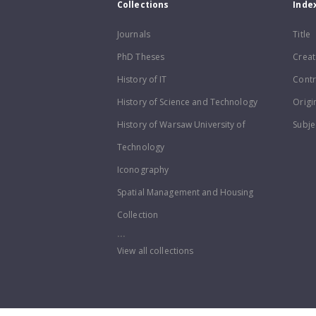
Collections
Inde
Journals
Title
PhD Theses
Creat
History of IT
Contr
History of Science and Technology
Origi
History of Warsaw University of
Subje
Technology
Iconography
Spatial Management and Housing
Collection
...
View all collections