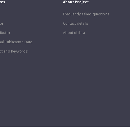
xes
About Project
Frequently asked questions
or
Contact details
ibutor
About dLibra
nal Publication Date
ct and Keywords