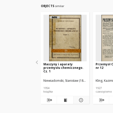
OBJECTS
similar
Maszyny i aparaty
Przemysł 
przemysłu chemicznego.
nr 12
Cz. 1
Niewiadomski, Stanisław (1895-1966).
Kling, Kazim
1954
1927
książka
czasopismo