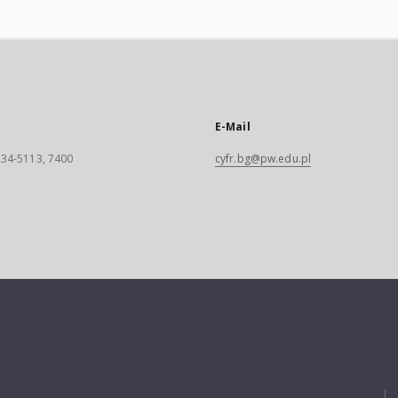
E-Mail
 234-5113, 7400
cyfr.bg@pw.edu.pl