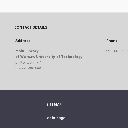
CONTACT DETAILS
Address
Phone
Main Library
tel. (+48 22)
of Warsaw University of Technology
pl. Politechniki 1
00-661 Warsaw
SITEMAP
Main page