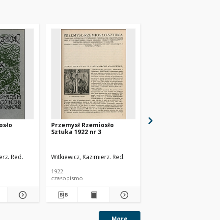
osło
Przemysł Rzemiosło
Przemysł Rzemiosło
Sztuka 1922 nr 3
Sztuka 1922 nr 4
erz. Red.
Witkiewicz, Kazimierz. Red.
Witkiewicz, Kazimierz. R
1922
1922
czasopismo
czasopismo
More