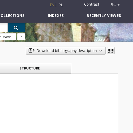
Contrast
Share
EN
PL
COLLECTIONS
INDEXES
RECENTLY VIEWED
d search
?
Download bibliography description
STRUCTURE