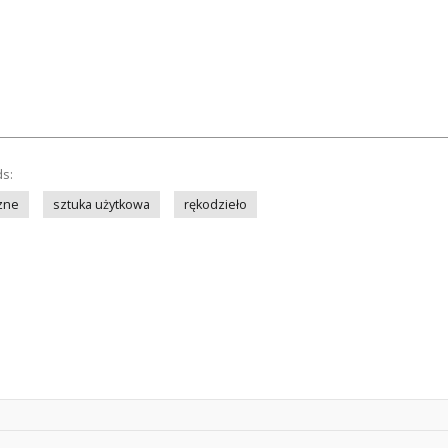
ds:
czne
sztuka użytkowa
rękodzieło