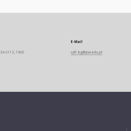
E-Mail
 234-5113, 7400
cyfr.bg@pw.edu.pl