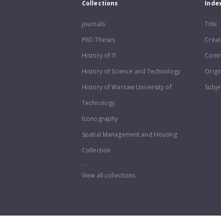
Collections
Inde
Journals
Title
PhD Theses
Creat
History of IT
Contr
History of Science and Technology
Origi
History of Warsaw University of
Subje
Technology
Iconography
Spatial Management and Housing
Collection
...
View all collections