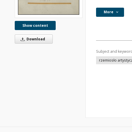
More
Show content
Download
Subject and keywor
rzemiosło artysty