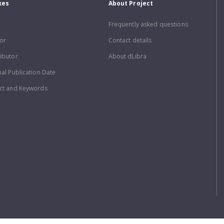
xes
About Project
Frequently asked questions
or
Contact details
ibutor
About dLibra
nal Publication Date
ct and Keywords