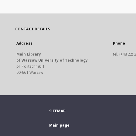
CONTACT DETAILS
Address
Phone
Main Library
tel. (+48 22)
of Warsaw University of Technology
pl. Politechniki 1
00-661 Warsaw
SITEMAP
Main page