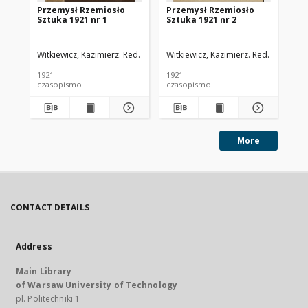
Przemysł Rzemiosło
Przemysł Rzemiosło
Pr
Sztuka 1921 nr 1
Sztuka 1921 nr 2
Sz
Witkiewicz, Kazimierz. Red.
Witkiewicz, Kazimierz. Red.
Wit
1921
1921
192
czasopismo
czasopismo
cz
More
CONTACT DETAILS
Address
Main Library
of Warsaw University of Technology
pl. Politechniki 1