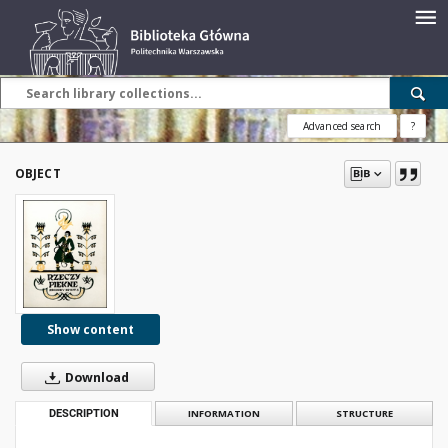
Advanced search
?
OBJECT
Show content
Download
DESCRIPTION
INFORMATION
STRUCTURE