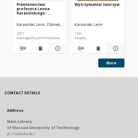
Piśmiennictwo
Wytrzymałość tworzyw
Wy
profesora Leona
Karasińskiego -
zestawienie
bibliograficzne i pełne
Karasiński, Leon
Zdunek, Hanna. Oprac.
Karasiński, Leon
Kar
teksty wybranych
publikacji
2017
1921
191
bibliografia pełnotekstowa bibliografia
książka
ksi
More
CONTACT DETAILS
Address
Main Library
of Warsaw University of Technology
pl. Politechniki 1