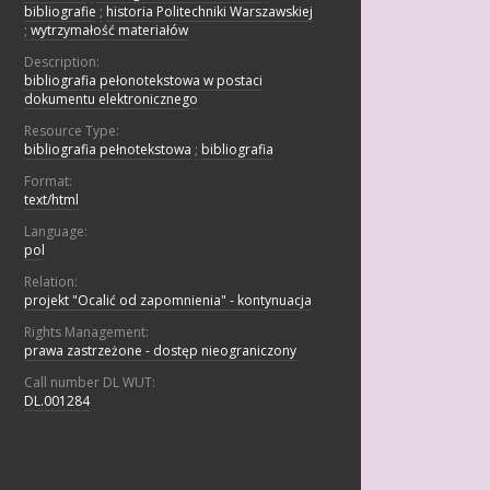
bibliografie
;
historia Politechniki Warszawskiej
;
wytrzymałość materiałów
Description:
bibliografia pełonotekstowa w postaci
dokumentu elektronicznego
Resource Type:
bibliografia pełnotekstowa
;
bibliografia
Format:
text/html
Language:
pol
Relation:
projekt "Ocalić od zapomnienia" - kontynuacja
Rights Management:
prawa zastrzeżone - dostęp nieograniczony
Call number DL WUT:
DL.001284