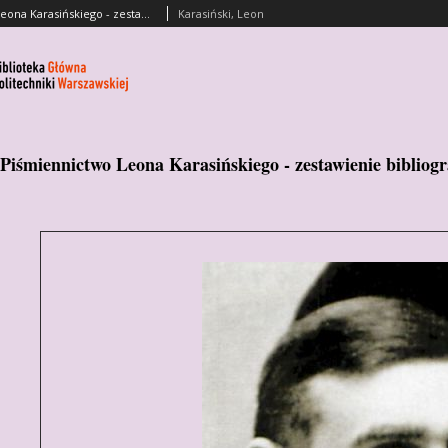
Piśmiennictwo profesora Leona Karasińskiego - zestawienie bibliograficzne i pełne teksty wybranych publikacji
Karasiński, Leon