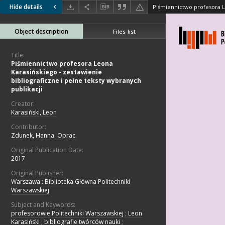
Hide details
Object description
Files list
Title:
Piśmiennictwo profesora Leona
Karasińskiego - zestawienie
bibliograficzne i pełne teksty wybranych
publikacji
Creator:
Karasiński, Leon
Contributor:
Zdunek, Hanna. Oprac.
Original Publication Date:
2017
Original Publisher:
Warszawa : Biblioteka Główna Politechniki
Warszawskiej
Subject and Keywords:
profesorowie Politechniki Warszawskiej
;
Leon
Karasiński
;
bibliografie twórców nauki
;