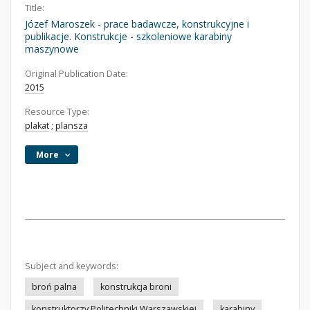
Title:
Józef Maroszek - prace badawcze, konstrukcyjne i
publikacje. Konstrukcje - szkoleniowe karabiny
maszynowe
Original Publication Date:
2015
Resource Type:
plakat
;
plansza
More
Subject and keywords:
broń palna
konstrukcja broni
konstruktorzy Politechniki Warszawskiej
karabiny