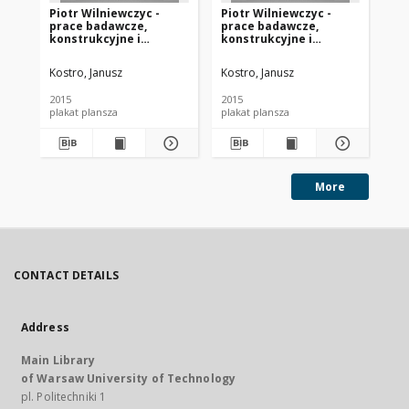
Piotr Wilniewczyc -
Piotr Wilniewczyc -
Pi
prace badawcze,
prace badawcze,
ko
konstrukcyjne i
konstrukcyjne i
Vis
publikacje, cd.
publikacje. Publikacje
Kostro, Janusz
Kostro, Janusz
Kos
2015
2015
201
plakat plansza
plakat plansza
More
CONTACT DETAILS
Address
Main Library
of Warsaw University of Technology
pl. Politechniki 1