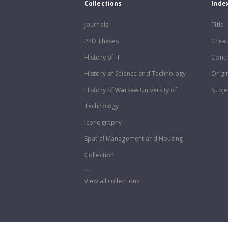
Collections
Inde
Journals
Title
PhD Theses
Creat
History of IT
Contr
History of Science and Technology
Origi
History of Warsaw University of
Subje
Technology
Iconography
Spatial Management and Housing
Collection
...
View all collections