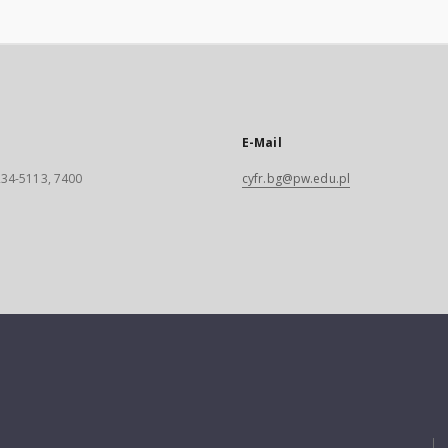
E-Mail
 234-5113, 7400
cyfr.bg@pw.edu.pl