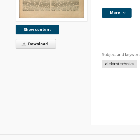
More
Show content
Download
Subject and keywor
elektrotechnika