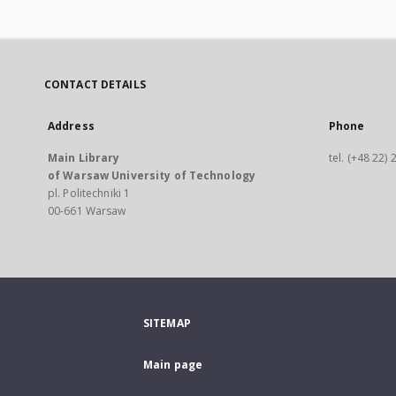
CONTACT DETAILS
Address
Phone
Main Library
tel. (+48 22)
of Warsaw University of Technology
pl. Politechniki 1
00-661 Warsaw
SITEMAP
Main page