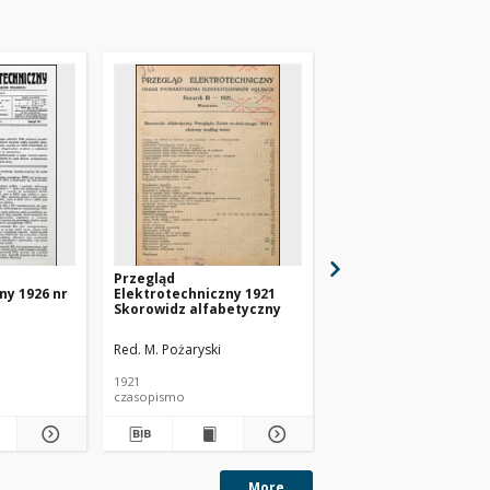
Przegląd
Przegląd
ny 1926 nr
Elektrotechniczny 1921
Elektrotechniczny 19
Skorowidz alfabetyczny
3
Red. M. Pożaryski
Red. M. Pożaryski
1921
1921
czasopismo
czasopismo
More