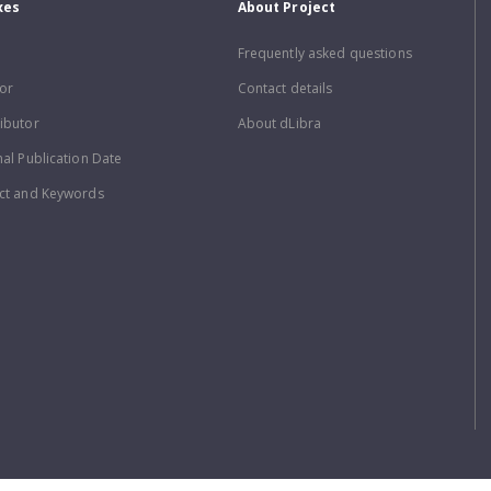
xes
About Project
Frequently asked questions
or
Contact details
ibutor
About dLibra
nal Publication Date
ct and Keywords