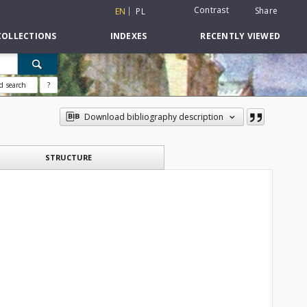
Contrast
Share
EN
PL
COLLECTIONS
INDEXES
RECENTLY VIEWED
d search
?
Download bibliography description
STRUCTURE