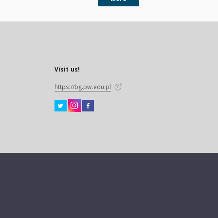
Visit us!
https://bg.pw.edu.pl