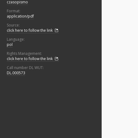
czasopismo
Format:
application/pdf
Source:
click here to follow the link
Language:
pol
Rights Management:
click here to follow the link
Call number DL WUT:
DL.000573