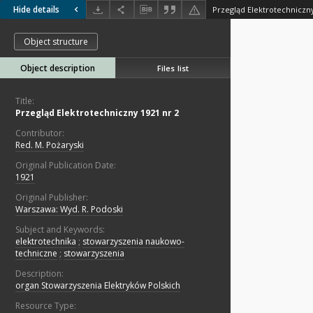
Hide details
Przegląd Elektrotechniczny
Object structure
Object description
Files list
Title:
Przegląd Elektrotechniczny 1921 nr 2
Contributor:
Red. M. Pożaryski
Original Publication Date:
1921
Original Publisher:
Warszawa: Wyd. R. Podoski
Subject and Keywords:
elektrotechnika
;
stowarzyszenia naukowo-
techniczne
;
stowarzyszenia
Description:
organ Stowarzyszenia Elektryków Polskich
Resource Type: