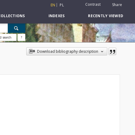
Contrast
Share
EN
PL
COLLECTIONS
INDEXES
RECENTLY VIEWED
d search
?
Download bibliography description