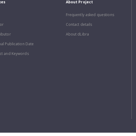
xes
About Project
Frequently asked questions
or
Contact details
ibutor
About dLibra
nal Publication Date
ct and Keywords