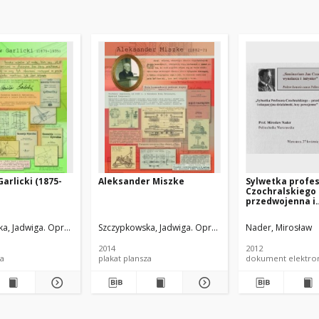
arlicki (1875-
Aleksander Miszke
Sylwetka profe
Czochralskiego 
przedwojenna i
okupacyjna dzia
losy powojenne
a, Jadwiga. Oprac.
Wojnowska, Dorota. Oprac. Graf.
Szczypkowska, Jadwiga. Oprac.
Wojnowska, Dorota. Op
Nader, Mirosław
2014
2012
sza
plakat plansza
dokument elektro