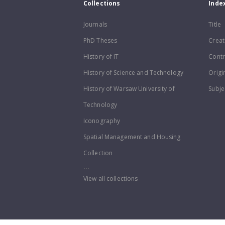
Collections
Inde
Journals
Title
PhD Theses
Creat
History of IT
Contr
History of Science and Technology
Origi
History of Warsaw University of
Subje
Technology
Iconography
Spatial Management and Housing
Collection
...
View all collections