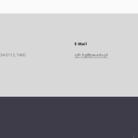
E-Mail
 234-5113, 7400
cyfr.bg@pw.edu.pl