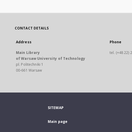
CONTACT DETAILS
Address
Phone
Main Library
tel. (+48 22)
of Warsaw University of Technology
pl. Politechniki 1
00-661 Warsaw
SITEMAP
Main page