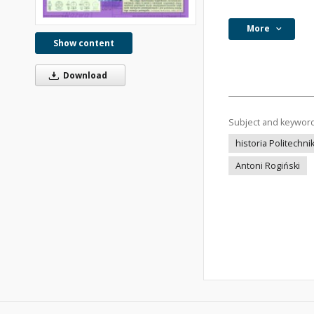
More
Show content
Download
Subject and keywor
historia Politechn
Antoni Rogiński