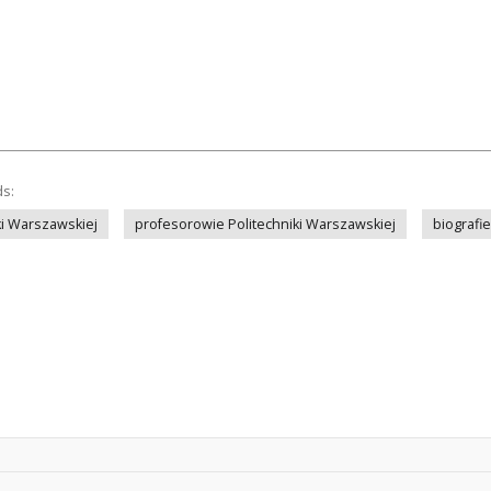
ds:
iki Warszawskiej
profesorowie Politechniki Warszawskiej
biografi