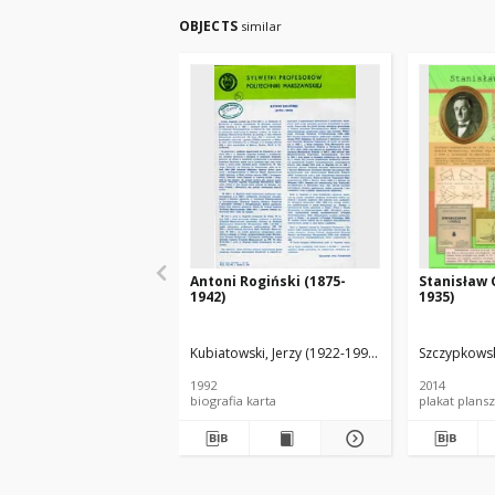
OBJECTS
similar
Antoni Rogiński (1875-
Stanisław G
1942)
1935)
Kubiatowski, Jerzy (1922-1995). Oprac.
Szczypkowsk
1992
2014
biografia karta
plakat plan