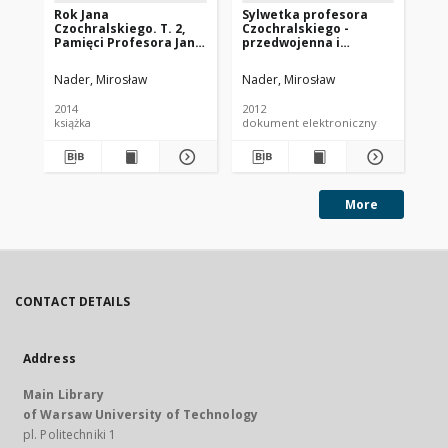
Rok Jana
Sylwetka profesora
St
Czochralskiego. T. 2,
Czochralskiego -
(1
Pamięci Profesora Jana
przedwojenna i
Czochralskiego : wybór
okupacyjna dzialalność,
publikacji
losy powojenne
Nader, Mirosław
Nader, Mirosław
Szc
2014
2012
201
książka
dokument elektroniczny
More
CONTACT DETAILS
Address
Main Library
of Warsaw University of Technology
pl. Politechniki 1