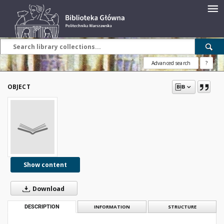
Advanced search
?
OBJECT
Show content
Download
DESCRIPTION
INFORMATION
STRUCTURE