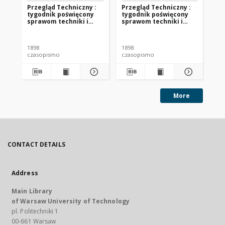
Przegląd Techniczny :
Przegląd Techniczny :
Pr
tygodnik poświęcony
tygodnik poświęcony
ty
sprawom techniki i
sprawom techniki i
sp
przemysłu 1898 nr 16
przemysłu 1898 nr 47
pr
1898
1898
189
czasopismo
czasopismo
cz
More
CONTACT DETAILS
Address
Main Library
of Warsaw University of Technology
pl. Politechniki 1
00-661 Warsaw