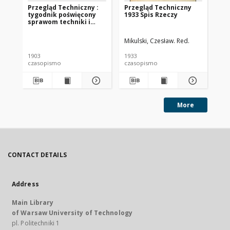
Przegląd Techniczny :
Przegląd Techniczny
Pr
tygodnik poświęcony
1933 Spis Rzeczy
193
sprawom techniki i
przemysłu 1903 nr 50
Mikulski, Czesław. Red.
Mik
1903
1933
193
czasopismo
czasopismo
cz
More
CONTACT DETAILS
Address
Main Library
of Warsaw University of Technology
pl. Politechniki 1