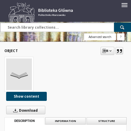
Advanced search
?
OBJECT
Show content
Download
DESCRIPTION
INFORMATION
STRUCTURE