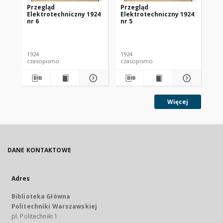
Przegląd
Przegląd
Pr
Elektrotechniczny 1924
Elektrotechniczny 1924
El
nr 6
nr 5
nr 
1924
1924
192
czasopismo
czasopismo
cz
Więcej
DANE KONTAKTOWE
Adres
Biblioteka Główna
Politechniki Warszawskiej
pl. Politechniki 1