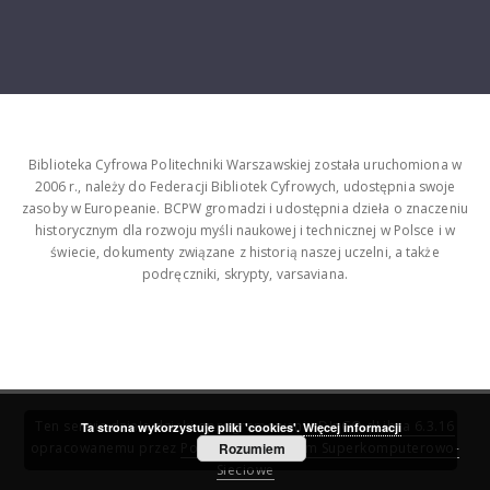
Biblioteka Cyfrowa Politechniki Warszawskiej została uruchomiona w
2006 r., należy do Federacji Bibliotek Cyfrowych, udostępnia swoje
zasoby w Europeanie. BCPW gromadzi i udostępnia dzieła o znaczeniu
historycznym dla rozwoju myśli naukowej i technicznej w Polsce i w
świecie, dokumenty związane z historią naszej uczelni, a także
podręczniki, skrypty, varsaviana.
Ten serwis działa dzięki oprogramowaniu
DInGO dLibra 6.3.16
Ta strona wykorzystuje pliki 'cookies'.
Więcej informacji
opracowanemu przez
Poznańskie Centrum Superkomputerowo-
Rozumiem
Sieciowe