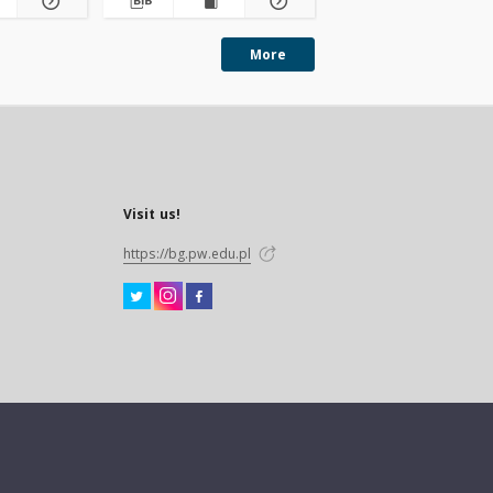
More
Visit us!
https://bg.pw.edu.pl