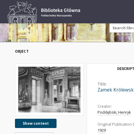
OBJECT
DESCRIPT
Title:
Zamek Królewski
Creator:
Poddębski, Henryk
Show content
Original Publication 
1929