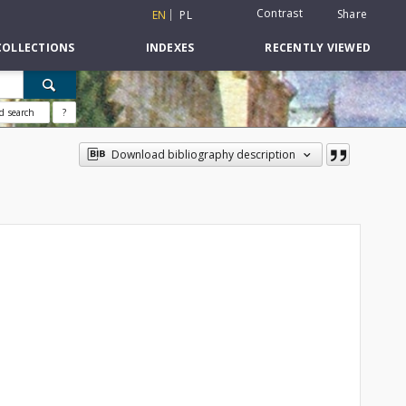
Contrast
Share
EN
PL
COLLECTIONS
INDEXES
RECENTLY VIEWED
d search
?
Download bibliography description