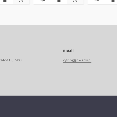
E-Mail
 234-5113, 7400
cyfr.bg@pw.edu.pl