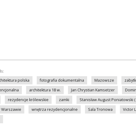
ds:
chitektura polska
fotografia dokumentalna
Mazowsze
zabytk
encjonalna
architektura 18 w.
Jan Chrystian Kamsetzer
Domin
rezydencje królewskie
zamki
Stanisław August Poniatowski (
w Warszawie
wnętrza rezydencjonalne
Sala Tronowa
Victor 