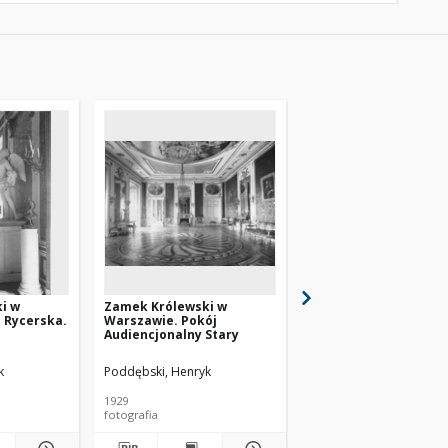
i w
Zamek Królewski w
Zamek Królewski w
 Rycerska.
Warszawie. Pokój
Warszawie. Pokój
Audiencjonalny Stary
Audiencjonalny Stary.
Malinowa
k
Poddębski, Henryk
Poddębski, Henryk
1929
1928
fotografia
fotografia