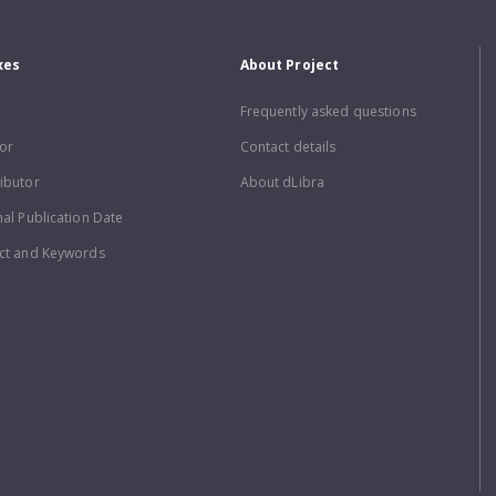
xes
About Project
Frequently asked questions
or
Contact details
ibutor
About dLibra
nal Publication Date
ct and Keywords