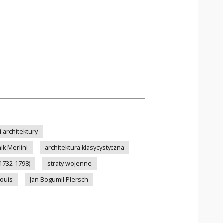
i architektury
ik Merlini
architektura klasycystyczna
1732-1798)
straty wojenne
Louis
Jan Bogumił Plersch