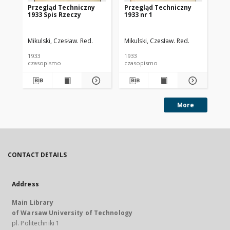
Przegląd Techniczny
Przegląd Techniczny
Pr
1933 Spis Rzeczy
1933 nr 1
193
Mikulski, Czesław. Red.
Mikulski, Czesław. Red.
Mik
1933
1933
193
czasopismo
czasopismo
cz
More
CONTACT DETAILS
Address
Main Library
of Warsaw University of Technology
pl. Politechniki 1