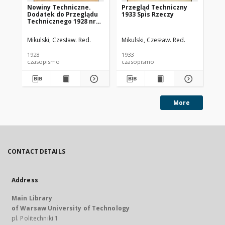
Nowiny Techniczne.
Przegląd Techniczny
Pr
Dodatek do Przeglądu
1933 Spis Rzeczy
193
Technicznego 1928 nr
15
Mikulski, Czesław. Red.
Mikulski, Czesław. Red.
Mik
1928
1933
193
czasopismo
czasopismo
cz
More
CONTACT DETAILS
Address
Main Library
of Warsaw University of Technology
pl. Politechniki 1