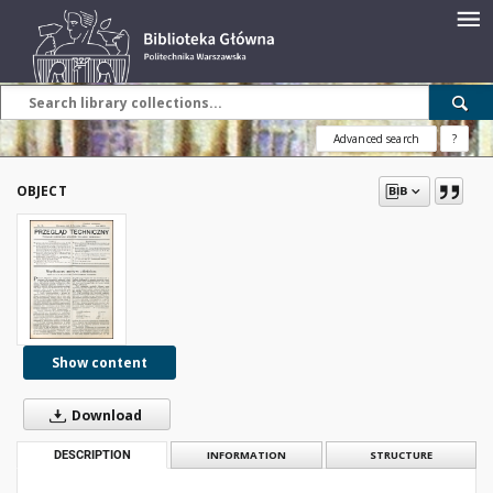
Advanced search
?
OBJECT
Show content
Download
DESCRIPTION
INFORMATION
STRUCTURE