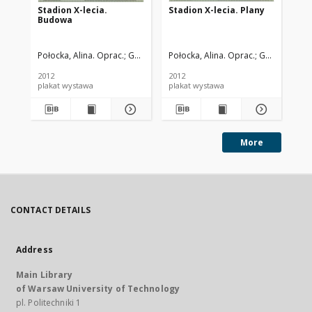
Stadion X-lecia.
Stadion X-lecia. Plany
Sta
Budowa
Tr
Połocka, Alina. Oprac.
Gumołowska, Teresa. Oprac.
Połocka, Alina. Oprac.
Zdunek, Hanna. 
Gumołowska, 
Poł
2012
2012
201
plakat wystawa
plakat wystawa
More
CONTACT DETAILS
Address
Main Library
of Warsaw University of Technology
pl. Politechniki 1