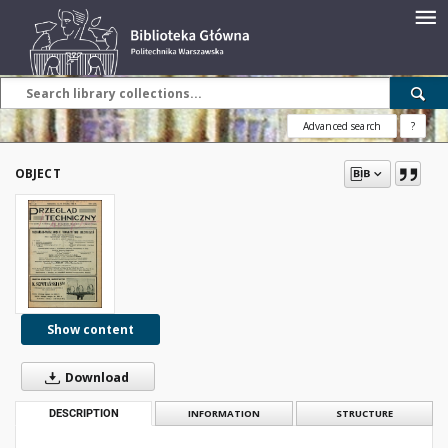
Advanced search
?
OBJECT
Show content
Download
DESCRIPTION
INFORMATION
STRUCTURE