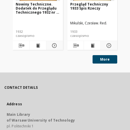
Nowiny Techniczne.
Przegląd Techniczny
Pr
Dodatek do Przeglądu
1933 Spis Rzeczy
193
Technicznego 1932 nr 1-
2
Mikulski, Czesław. Red.
Mik
1932
1933
193
czasopismo
czasopismo
cz
More
CONTACT DETAILS
Address
Main Library
of Warsaw University of Technology
pl. Politechniki 1