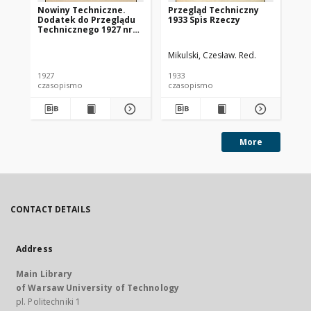
Nowiny Techniczne.
Przegląd Techniczny
Pr
Dodatek do Przeglądu
1933 Spis Rzeczy
193
Technicznego 1927 nr
51
Mikulski, Czesław. Red.
Mik
1927
1933
193
czasopismo
czasopismo
cz
More
CONTACT DETAILS
Address
Main Library
of Warsaw University of Technology
pl. Politechniki 1