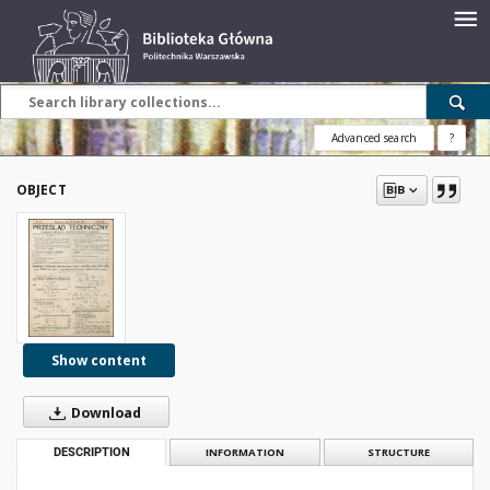
Advanced search
?
OBJECT
Show content
Download
DESCRIPTION
INFORMATION
STRUCTURE