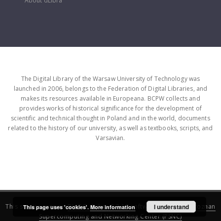
About dLibra
The Digital Library of the Warsaw University of Technology was
launched in 2006, belongs to the Federation of Digital Libraries, and
makes its resources available in Europeana. BCPW collects and
provides works of historical significance for the development of
scientific and technical thought in Poland and in the world, documents
related to the history of our university, as well as textbooks, scripts, and
Varsavian.
This service runs on
DInGO dLibra 6.3.16
software created by
I understand
Poznan
This page uses 'cookies'.
More information
Supercomputing and Networking Center (PSNC)