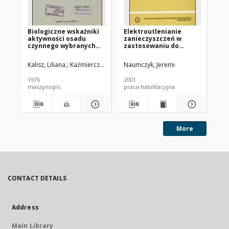
Biologiczne wskaźniki
Elektroutlenianie
Ba
aktywności osadu
zanieczyszczeń w
od
czynnego wybranych
zastosowaniu do
oc
ścieków miejsko-
oczyszczania ścieków
de
przemysłowych na
garbarskich
pr
Kalisz, Liliana.
Kaźmierczuk, Marcin (1947- ).
Naumczyk, Jeremi
Ryb
przykładzie
oczyszczalni w skali
1976
2001
198
technicznej
maszynopis
praca habilitacyjna
ma
More
CONTACT DETAILS
Address
Main Library