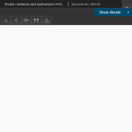
Studia i badania nad wybranymi metodami podwyższenia technologicznej i ekonomicznej efektywności oczyszczania ścieków z produkcji celulozy metodą siarczanową
Apolinarski, Marek
Show details