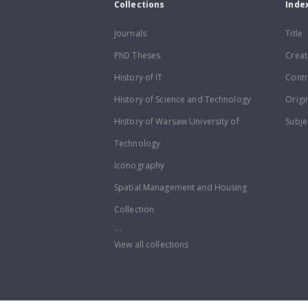
Collections
Inde
Journals
Title
PhD Theses
Creat
History of IT
Contr
History of Science and Technology
Origi
History of Warsaw University of
Subje
Technology
Iconography
Spatial Management and Housing
Collection
...
View all collections