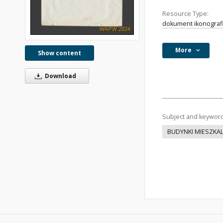
Resource Type:
dokument ikonograf
More
Show content
Download
Subject and keywor
BUDYNKI MIESZKA