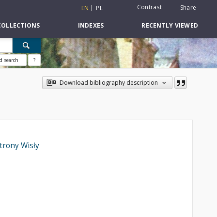
Contrast
Share
EN
PL
COLLECTIONS
INDEXES
RECENTLY VIEWED
d search
?
Download bibliography description
strony Wisły