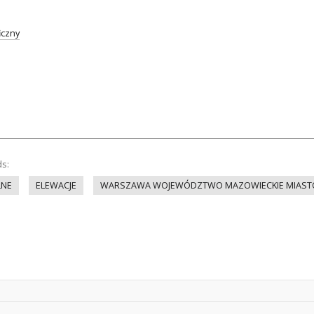
iczny
ds:
LNE
ELEWACJE
WARSZAWA WOJEWÓDZTWO MAZOWIECKIE MIAST