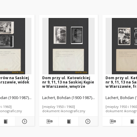
lerów na Saskiej
Dom przy ul. Katowickiej
Dom przy ul. Ka
rszawie, widok
nr 9, 11, 13 na Saskiej Kępie
nr 9, 11, 13 na S
w Warszawie, wnętrze
w Warszawie, f
wnętrz
zef (1902-1939). Autor
hdan (1900-1987). Autor
Szanajca, Józef (1902-1939). Autor
Lachert, Bohdan (1900-1987). Autor
Szanajca, Józef (1
Lachert, Bohdan (
 i 1960]
[między 1950 i 1960]
[między 1950 i 1960
onograficzny
dokument ikonograficzny
dokument ikonogr