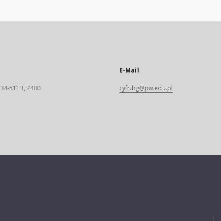
E-Mail
 234-5113, 7400
cyfr.bg@pw.edu.pl