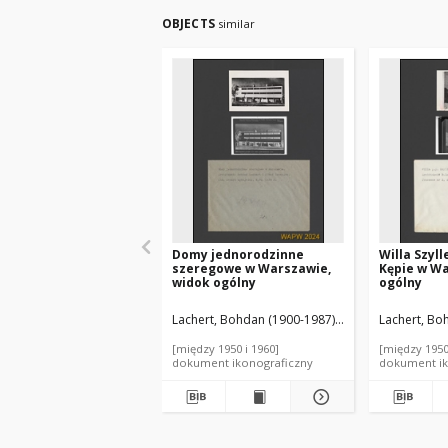
OBJECTS
similar
Domy jednorodzinne
Willa Szyl
szeregowe w Warszawie,
Kępie w Wa
widok ogólny
ogólny
Lachert, Bohdan (1900-1987). Autor
Szanajca, Jó
Lachert, Bo
[między 1950 i 1960]
[między 1950
dokument ikonograficzny
dokument ik