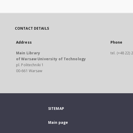
CONTACT DETAILS
Address
Phone
Main Library
tel. (+48 22)
of Warsaw University of Technology
pl. Politechniki 1
00-661 Warsaw
SITEMAP
Main page