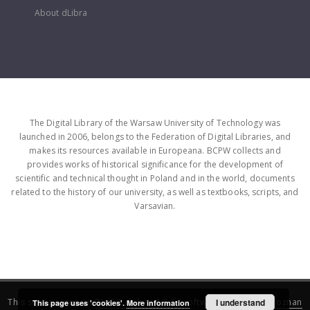
About dLibra
The Digital Library of the Warsaw University of Technology was
launched in 2006, belongs to the Federation of Digital Libraries, and
makes its resources available in Europeana. BCPW collects and
provides works of historical significance for the development of
scientific and technical thought in Poland and in the world, documents
related to the history of our university, as well as textbooks, scripts, and
Varsavian.
This service runs on
DInGO dLibra 6.3.16
software created by
I understand
Poznan
This page uses 'cookies'.
More information