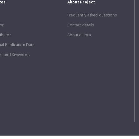
xes
About Project
Frequently asked questions
or
Contact details
ibutor
About dLibra
nal Publication Date
ct and Keywords