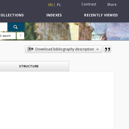
Contrast
Share
EN
PL
COLLECTIONS
INDEXES
RECENTLY VIEWED
d search
?
Download bibliography description
STRUCTURE