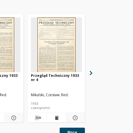
czny 1933
Przegląd Techniczny 1933
Przegląd Techniczny 
nr 4
nr 48
 Red.
Mikulski, Czesław. Red.
1933
1930
czasopismo
czasopismo
More