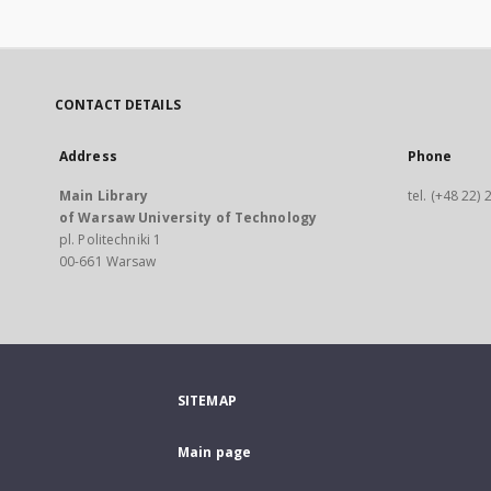
CONTACT DETAILS
Address
Phone
Main Library
tel. (+48 22)
of Warsaw University of Technology
pl. Politechniki 1
00-661 Warsaw
SITEMAP
Main page