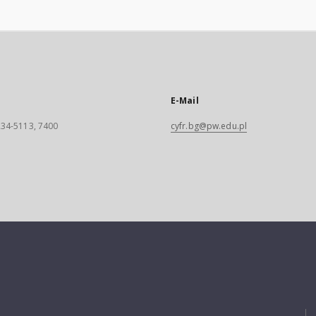
E-Mail
 234-5113, 7400
cyfr.bg@pw.edu.pl