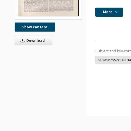
More
Show content
Download
Subject and keywor
stowarzyszenia n