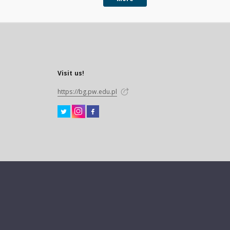
Visit us!
https://bg.pw.edu.pl