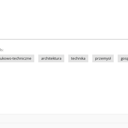
ds:
aukowo-techniczne
architektura
technika
przemysł
gos