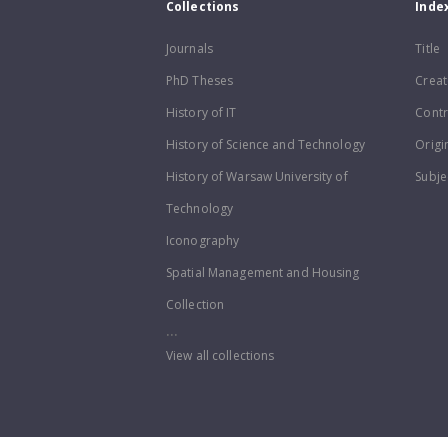
Collections
Inde
Journals
Title
PhD Theses
Creat
History of IT
Contr
History of Science and Technology
Origi
History of Warsaw University of
Subje
Technology
Iconography
Spatial Management and Housing
Collection
...
View all collections