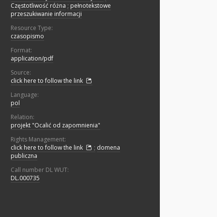
Częstotliwość różna
;
pełnotekstowe
przeszukiwanie informacji
Resource Type:
czasopismo
Format:
application/pdf
Source:
click here to follow the link
Language:
pol
Relation:
projekt "Ocalić od zapomnienia"
Rights Management:
click here to follow the link
;
domena
publiczna
Call number DL WUT:
DL.000735