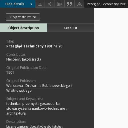
Hide details
Przegląd Techniczny 1901 
Object structure
Object description
Files list
Title:
Przegląd Techniczny 1901 nr 20
Contributor:
Heilpern, Jakób (red.)
Original Publication Date:
1901
Original Publisher:
Warszawa : Drukarnia Rubieszewskiego i
Wrotnowskiego
Subject and Keywords:
technika
;
przemysł
;
gospodarka
;
stowarzyszenia naukowo-techniczne
;
architektura
Description:
Liczne zmiany dodatków do tytułu
;