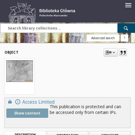
Advanced search
?
OBJECT
Access Limited
This publication is protected and can
be accessed only from certain IPs.
Show content
DESCRIPTION
INFORMATION
STRUCTURE