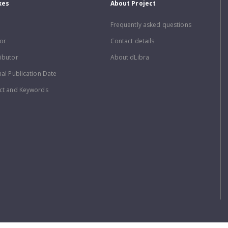
xes
About Project
Frequently asked questions
or
Contact details
ibutor
About dLibra
nal Publication Date
ct and Keywords