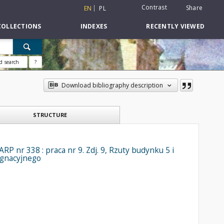
Contrast
Share
EN
PL
COLLECTIONS
INDEXES
RECENTLY VIEWED
d search
?
Download bibliography description
STRUCTURE
P nr 338 : praca nr 9. Zdj. 9, Rzuty budynku 5 i
ygnacyjnego