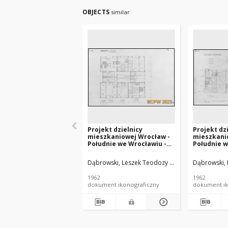
OBJECTS
similar
Projekt dzielnicy
Projekt dz
mieszkaniowej Wrocław -
mieszkani
Południe we Wrocławiu -
Południe w
Konkurs SARP nr 338 :
Konkurs SA
praca nr 4, IV nagroda. Zdj.
praca nr 4,
Dąbrowski, Leszek Teodozy (1912-1984). Archite
Dąbrowski, 
20, Sekcja I-5, punktowiec
25, Sekcja I
niski i wysoki, rzut z
galeriowie
1962
1962
pomiarami
B-B, rzut p
dokument ikonograficzny
dokument ik
pokojów sy
wariant z
segmentu-
schodowej