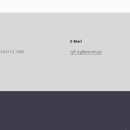
E-Mail
 234-5113, 7400
cyfr.bg@pw.edu.pl