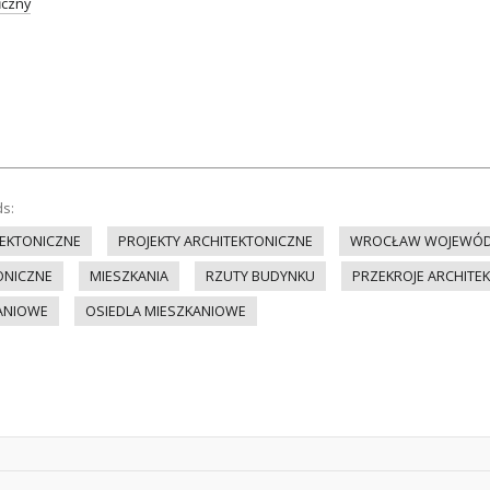
iczny
ds:
EKTONICZNE
PROJEKTY ARCHITEKTONICZNE
WROCŁAW WOJEWÓD
ONICZNE
MIESZKANIA
RZUTY BUDYNKU
PRZEKROJE ARCHITE
KANIOWE
OSIEDLA MIESZKANIOWE