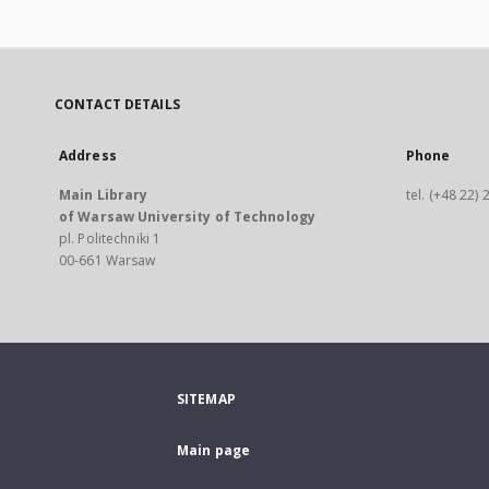
CONTACT DETAILS
Address
Phone
Main Library
tel. (+48 22)
of Warsaw University of Technology
pl. Politechniki 1
00-661 Warsaw
SITEMAP
Main page