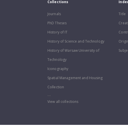
Collections
Inde
Journals
Title
PhD Theses
Creat
History of IT
Contr
History of Science and Technology
Origi
History of Warsaw University of
Subje
Technology
Iconography
Spatial Management and Housing
Collection
...
View all collections