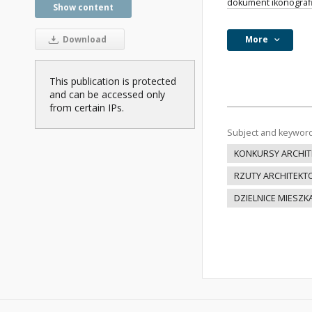
dokument ikonograf
Show content
More
Download
This publication is protected
and can be accessed only
from certain IPs.
Subject and keywor
KONKURSY ARCHIT
RZUTY ARCHITEKT
DZIELNICE MIESZ