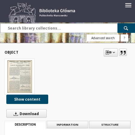
Advanced search
?
OBJECT
Show content
Download
DESCRIPTION
INFORMATION
STRUCTURE