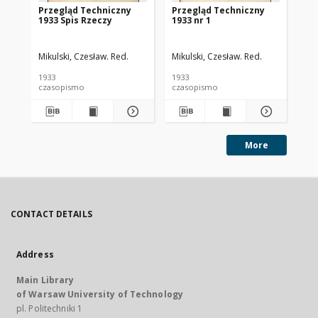
Przegląd Techniczny
Przegląd Techniczny
Pr
1933 Spis Rzeczy
1933 nr 1
193
Mikulski, Czesław. Red.
Mikulski, Czesław. Red.
Mik
1933
1933
193
czasopismo
czasopismo
cz
More
CONTACT DETAILS
Address
Main Library
of Warsaw University of Technology
pl. Politechniki 1