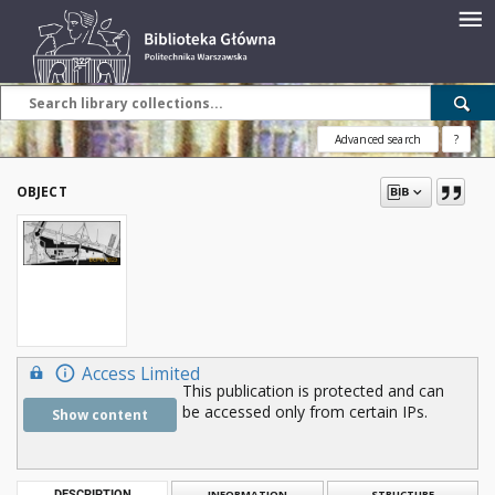
Advanced search
?
OBJECT
Access Limited
This publication is protected and can
be accessed only from certain IPs.
Show content
DESCRIPTION
INFORMATION
STRUCTURE