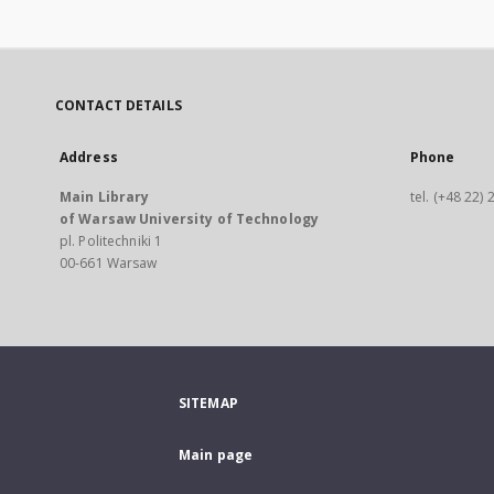
CONTACT DETAILS
Address
Phone
Main Library
tel. (+48 22)
of Warsaw University of Technology
pl. Politechniki 1
00-661 Warsaw
SITEMAP
Main page