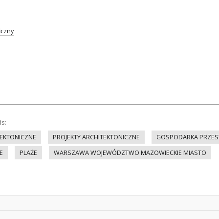
iczny
ds:
EKTONICZNE
PROJEKTY ARCHITEKTONICZNE
GOSPODARKA PRZES
E
PLAŻE
WARSZAWA WOJEWÓDZTWO MAZOWIECKIE MIASTO