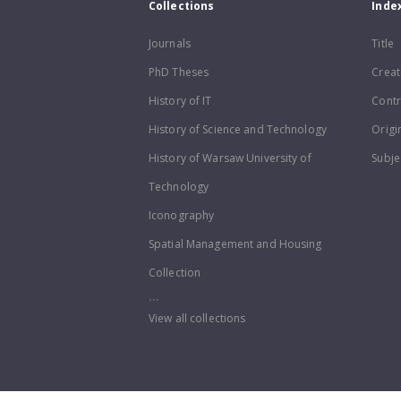
Collections
Inde
Journals
Title
PhD Theses
Creat
History of IT
Contr
History of Science and Technology
Origi
History of Warsaw University of
Subje
Technology
Iconography
Spatial Management and Housing
Collection
...
View all collections