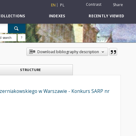
Contrast
Share
EN
PL
COLLECTIONS
INDEXES
RECENTLY VIEWED
d search
?
Download bibliography description
STRUCTURE
Czerniakowskiego w Warszawie - Konkurs SARP nr