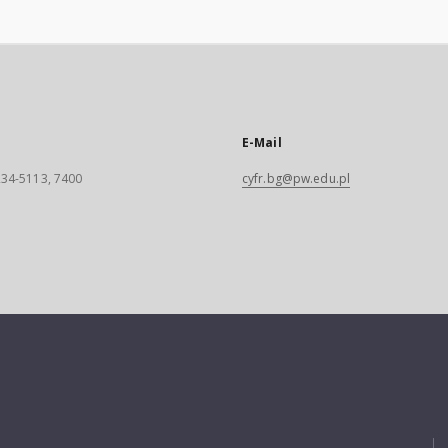
E-Mail
 234-5113, 7400
cyfr.bg@pw.edu.pl