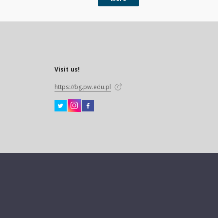
Visit us!
https://bg.pw.edu.pl