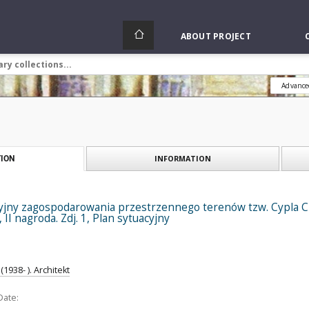
ABOUT PROJECT
Advance
INFORMATION
ION
yjny zagospodarowania przestrzennego terenów tzw. Cypla 
, II nagroda. Zdj. 1, Plan sytuacyjny
1938- ). Architekt
Date: