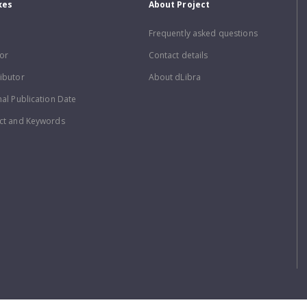
xes
About Project
Frequently asked questions
or
Contact details
ibutor
About dLibra
nal Publication Date
ct and Keywords