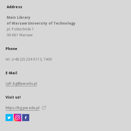
Address
Main Library
of Warsaw University of Technology
pl. Politechniki 1
00-661 Warsaw
Phone
tel. (+48 22) 234-5113, 7400
E-Mail
cyfr.bg@pw.edu.pl
Visit us!
https://bg.pw.edu.pl