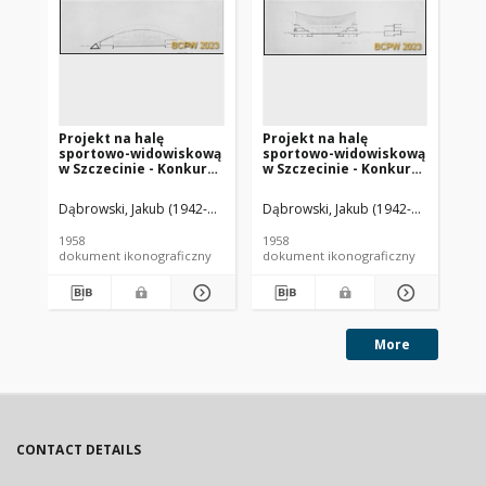
Projekt na halę
Projekt na halę
Pr
sportowo-widowiskową
sportowo-widowiskową
sp
w Szczecinie - Konkurs
w Szczecinie - Konkurs
w 
SARP nr 234 : praca nr
SARP nr 234 : praca nr
SAR
15, IV nagroda
15, IV nagroda
11,
Dąbrowski, Jakub (1942-2021). Architekt
Dąbrowski, Jakub (1942-2021). Archi
Michalak, Barbara. Architekt
Dąb
równorzędna. Zdj. 10,
równorzędna. Zdj. 6,
Pr
Przekrój podłużny
Przekrój poprzeczny
1958
1958
195
przez salę
dokument ikonograficzny
dokument ikonograficzny
dok
gimnastyczną
More
CONTACT DETAILS