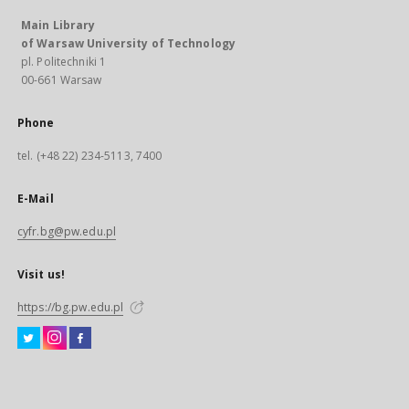
Main Library
of Warsaw University of Technology
pl. Politechniki 1
00-661 Warsaw
Phone
tel. (+48 22) 234-5113, 7400
E-Mail
cyfr.bg@pw.edu.pl
Visit us!
https://bg.pw.edu.pl