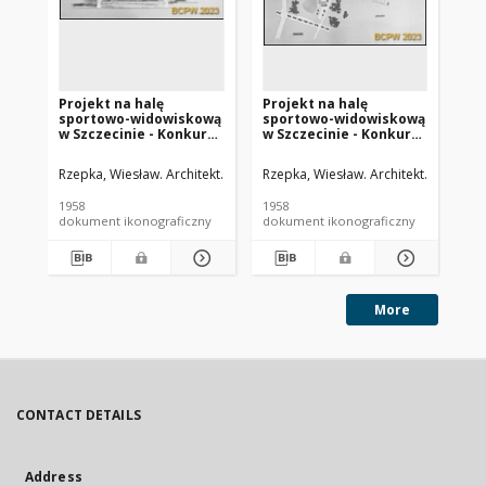
Projekt na halę
Projekt na halę
Pr
sportowo-widowiskową
sportowo-widowiskową
sp
w Szczecinie - Konkurs
w Szczecinie - Konkurs
w 
SARP nr 234 : praca nr
SARP nr 234 : praca nr
SAR
12, IV nagroda
12, IV nagroda
12
Rzepka, Wiesław. Architekt
Krawczyk, Adam (1930-1974). Architekt
Rzepka, Wiesław. Architekt
Krawczyk
Rze
Kł
równorzędna. Zdj. 7,
równorzędna. Zdj. 1,
ró
Elewacja południowa
Plansza podstawowa
Rz
1958
1958
195
dokument ikonograficzny
dokument ikonograficzny
dok
More
CONTACT DETAILS
Address