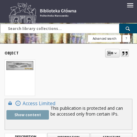
Advanced search
?
OBJECT
Access Limited
This publication is protected and can
be accessed only from certain IPs.
Show content
DESCRIPTION
INFORMATION
STRUCTURE