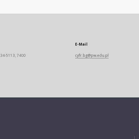
E-Mail
 234-5113, 7400
cyfr.bg@pw.edu.pl