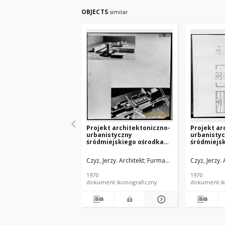
OBJECTS
similar
Projekt architektoniczno-
Projekt ar
urbanistyczny
urbanisty
śródmiejskiego ośrodka
śródmiejs
usługowego w Szczecinie -
usługowego
Konkurs SARP nr 372 :
Konkurs SA
Czyż, Jerzy. Architekt
Furman, Jan (1929-1966). Ar
Czyż, Jerzy. 
praca nr 20, I nagroda. Zdj.
praca nr 20
14, Makieta I
1, Rzut wy
1970
1970
dokument ikonograficzny
dokument ik