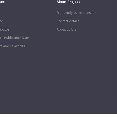
xes
About Project
Frequently asked questions
or
Contact details
ibutor
About dLibra
nal Publication Date
ct and Keywords