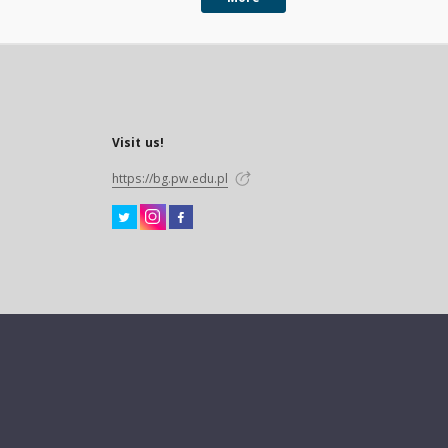
Visit us!
https://bg.pw.edu.pl