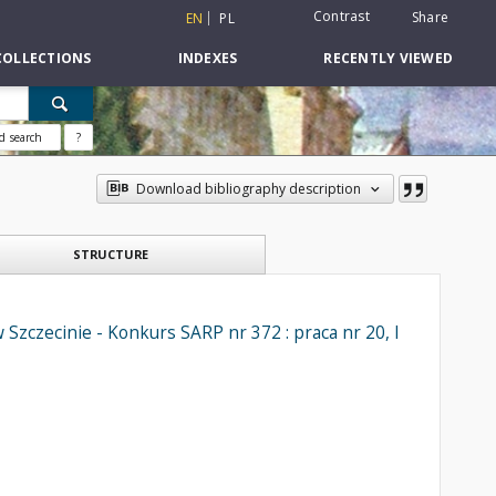
Contrast
Share
EN
PL
COLLECTIONS
INDEXES
RECENTLY VIEWED
d search
?
Download bibliography description
STRUCTURE
Szczecinie - Konkurs SARP nr 372 : praca nr 20, I