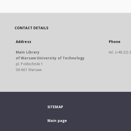
CONTACT DETAILS
Address
Phone
Main Library
tel. (+48 22)
of Warsaw University of Technology
pl. Politechniki 1
00-661 Warsaw
SITEMAP
Main page