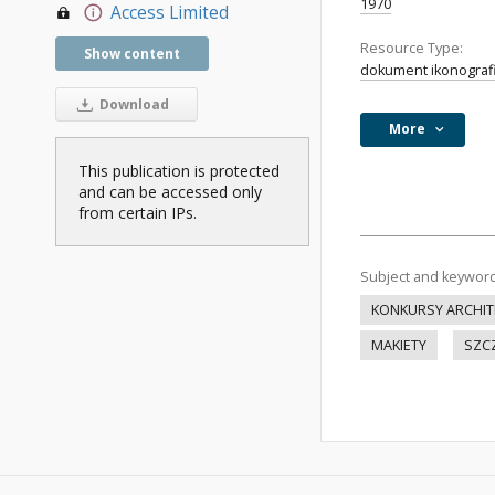
1970
Access Limited
Resource Type:
Show content
dokument ikonograf
Download
More
This publication is protected
and can be accessed only
from certain IPs.
Subject and keywor
KONKURSY ARCHIT
MAKIETY
SZC