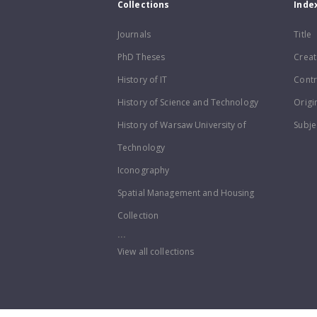
Collections
Inde
Journals
Title
PhD Theses
Creat
History of IT
Contr
History of Science and Technology
Origi
History of Warsaw University of
Subje
Technology
Iconography
Spatial Management and Housing
Collection
...
View all collections