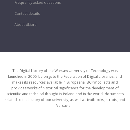
Frequently asked questions
Contact details
About dLibra
The Digital Library of the Warsaw University of Technology was
launched in 2006, belongs to the Federation of Digital Libraries, and
makes its resources available in Europeana. BCPW collects and
provides works of historical significance for the development of
scientific and technical thought in Poland and in the world, documents
related to the history of our university, as well as textbooks, scripts, and
Varsavian.