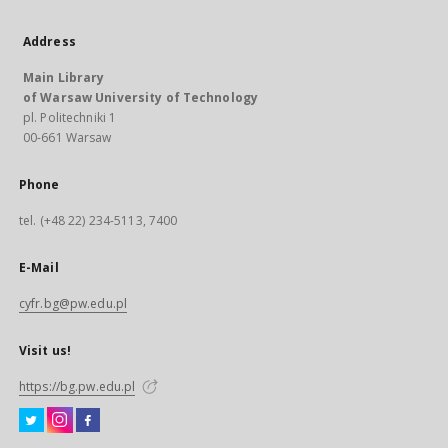
Address
Main Library
of Warsaw University of Technology
pl. Politechniki 1
00-661 Warsaw
Phone
tel. (+48 22) 234-5113, 7400
E-Mail
cyfr.bg@pw.edu.pl
Visit us!
https://bg.pw.edu.pl