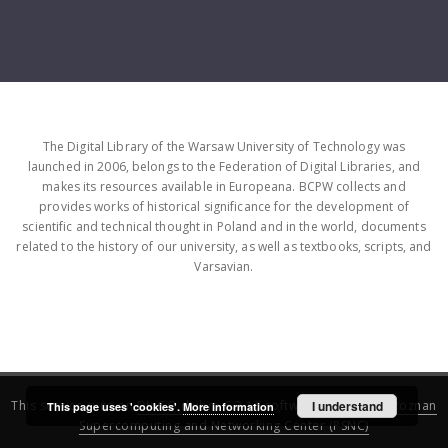
The Digital Library of the Warsaw University of Technology was
launched in 2006, belongs to the Federation of Digital Libraries, and
makes its resources available in Europeana. BCPW collects and
provides works of historical significance for the development of
scientific and technical thought in Poland and in the world, documents
related to the history of our university, as well as textbooks, scripts, and
Varsavian.
This service runs on
DInGO dLibra 6.3.16
software created by
I understand
Poznan
This page uses 'cookies'.
More information
Supercomputing and Networking Center (PSNC)