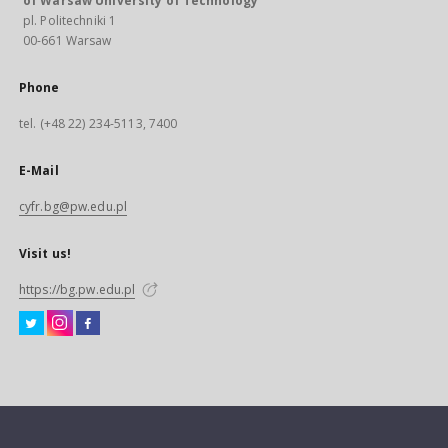
of Warsaw University of Technology
pl. Politechniki 1
00-661 Warsaw
Phone
tel. (+48 22) 234-5113, 7400
E-Mail
cyfr.bg@pw.edu.pl
Visit us!
https://bg.pw.edu.pl