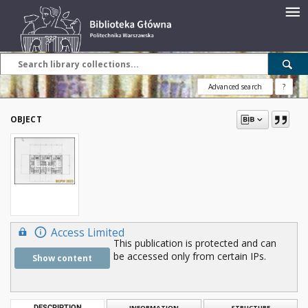
Advanced search
?
OBJECT
Access Limited
This publication is protected and can
be accessed only from certain IPs.
Show content
DESCRIPTION
INFORMATION
STRUCTURE