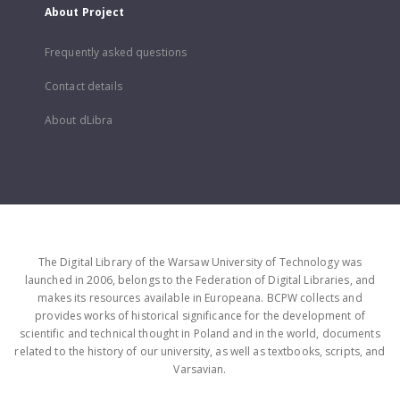
About Project
Frequently asked questions
Contact details
About dLibra
The Digital Library of the Warsaw University of Technology was
launched in 2006, belongs to the Federation of Digital Libraries, and
makes its resources available in Europeana. BCPW collects and
provides works of historical significance for the development of
scientific and technical thought in Poland and in the world, documents
related to the history of our university, as well as textbooks, scripts, and
Varsavian.