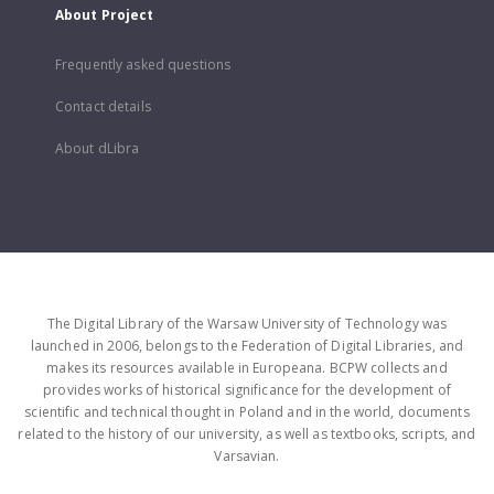
About Project
Frequently asked questions
Contact details
About dLibra
The Digital Library of the Warsaw University of Technology was
launched in 2006, belongs to the Federation of Digital Libraries, and
makes its resources available in Europeana. BCPW collects and
provides works of historical significance for the development of
scientific and technical thought in Poland and in the world, documents
related to the history of our university, as well as textbooks, scripts, and
Varsavian.