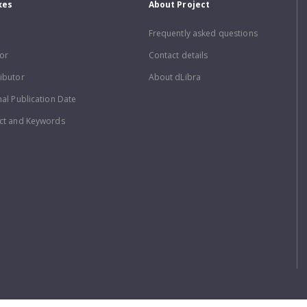
xes
About Project
Frequently asked questions
or
Contact details
ibutor
About dLibra
nal Publication Date
ct and Keywords