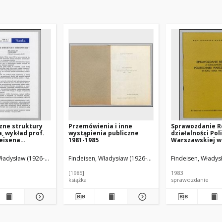
zne struktury
Przemówienia i inne
Sprawozdanie R
, wykład prof.
wystąpienia publiczne
działalności Pol
deisena
1981-1985
Warszawskiej w
iony podczas
akad. 1982/83,
ci nadania
przedstawione 
Władysław (1926-2023)
Findeisen, Władysław (1926-2023)
Findeisen, Władys
 honoris causa
posiedzeniu Sen
ki Gdańskiej 5
26 października 
[1985]
1983
997 r.
książka
sprawozdanie