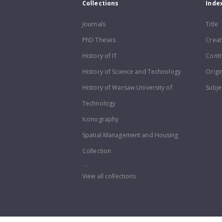
Collections
Inde
Journals
Title
PhD Theses
Creat
History of IT
Contr
History of Science and Technology
Origi
History of Warsaw University of
Subje
Technology
Iconography
Spatial Management and Housing
Collection
...
View all collections