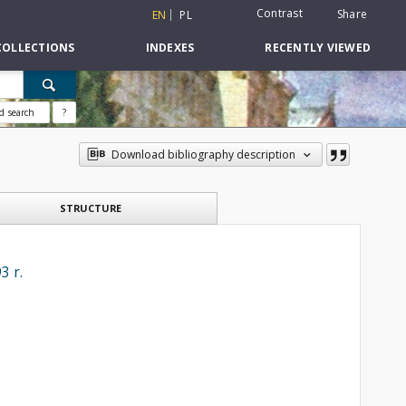
Contrast
Share
EN
PL
COLLECTIONS
INDEXES
RECENTLY VIEWED
d search
?
Download bibliography description
STRUCTURE
3 r.