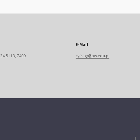
E-Mail
 234-5113, 7400
cyfr.bg@pw.edu.pl