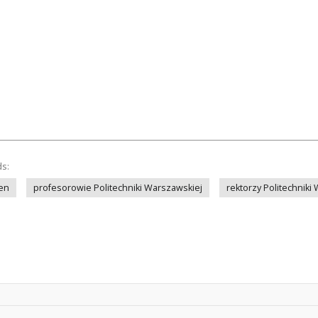
ds:
en
profesorowie Politechniki Warszawskiej
rektorzy Politechniki