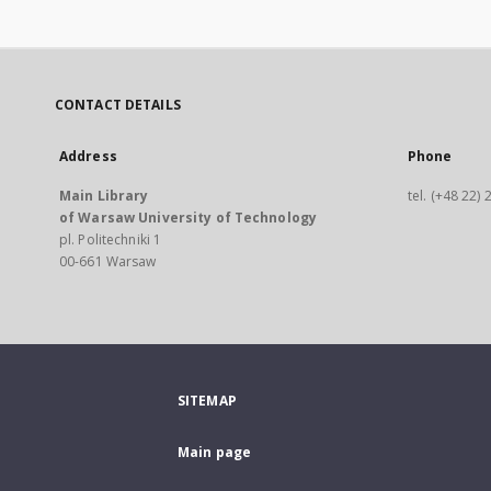
CONTACT DETAILS
Address
Phone
Main Library
tel. (+48 22)
of Warsaw University of Technology
pl. Politechniki 1
00-661 Warsaw
SITEMAP
Main page