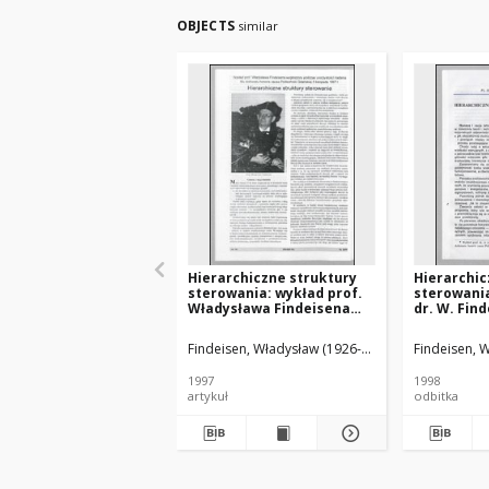
OBJECTS
similar
Hierarchiczne struktury
Hierarchic
sterowania: wykład prof.
sterowania
Władysława Findeisena
dr. W. Fin
wygłoszony podczas
przedstaw
uroczystości nadania Mu
uroczystoś
Findeisen, Władysław (1926-2023)
Findeisen, 
doktoratu honoris causa
doktoratu
Politechniki Gdańskiej 5
Politechni
1997
1998
listopada 1997 r.
listopada 1
artykuł
odbitka