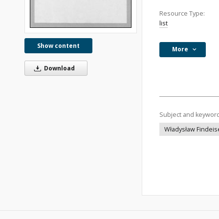
Resource Type:
list
Show content
More
Download
Subject and keywor
Władysław Findeis