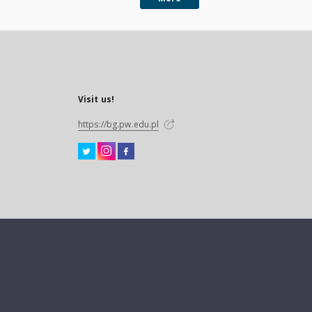
Visit us!
https://bg.pw.edu.pl