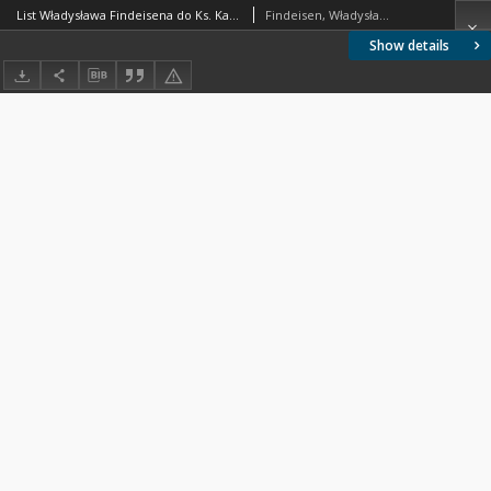
List Władysława Findeisena do Ks. Kardynała Józefa Glempa, z dnia 3 października 1990 r.
Findeisen, Władysław (1926-2023)
Show details