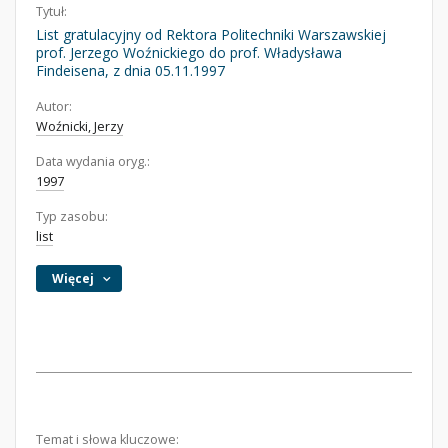
Tytuł:
List gratulacyjny od Rektora Politechniki Warszawskiej
prof. Jerzego Woźnickiego do prof. Władysława
Findeisena, z dnia 05.11.1997
Autor:
Woźnicki, Jerzy
Data wydania oryg.:
1997
Typ zasobu:
list
Więcej
Temat i słowa kluczowe: