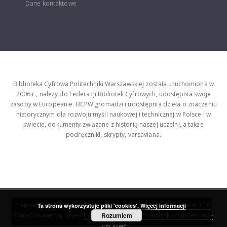
Dane kontaktowe
Biblioteka Cyfrowa Politechniki Warszawskiej została uruchomiona w
2006 r., należy do Federacji Bibliotek Cyfrowych, udostępnia swoje
zasoby w Europeanie. BCPW gromadzi i udostępnia dzieła o znaczeniu
historycznym dla rozwoju myśli naukowej i technicznej w Polsce i w
świecie, dokumenty związane z historią naszej uczelni, a także
podręczniki, skrypty, varsaviana.
Ten serwis działa dzięki oprogramowaniu
DInGO dLibra 6.3.16
Ta strona wykorzystuje pliki 'cookies'.
Więcej informacji
opracowanemu przez
Poznańskie Centrum Superkomputerowo-
Rozumiem
Sieciowe