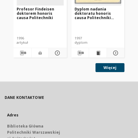
Profesor Findeisen
Dyplom nadania
Re
doktorem honoris
doktoratu honoris
causa Politechniki
causa Politechniki
Gdańskiej prof.
Władysławowi
Br
Findeisenowi
1996
1997
199
artykuł
dyplom
art
Więcej
DANE KONTAKTOWE
Adres
Biblioteka Główna
Politechniki Warszawskiej