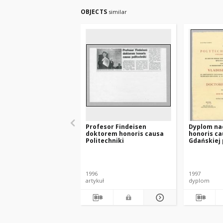
OBJECTS
similar
Profesor Findeisen
Dyplom na
doktorem honoris causa
honoris ca
Politechniki
Gdańskiej 
Władysław
Findeisen
1996
1997
artykuł
dyplom