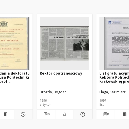
dania doktoratu
Rektor opatrznościowy
List gratulacyjn
usa Politechniki
Rektora Politec
prof.
Krakowskiej pro
owi
Kazimierza Flagi
owi
Władysława Find
Brózda, Bogdan
Flaga, Kazimierz.
dnia 5.11.1997
1996
1997
artykuł
list