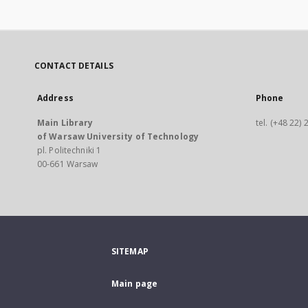
CONTACT DETAILS
Address
Phone
Main Library
tel. (+48 22)
of Warsaw University of Technology
pl. Politechniki 1
00-661 Warsaw
SITEMAP
Main page