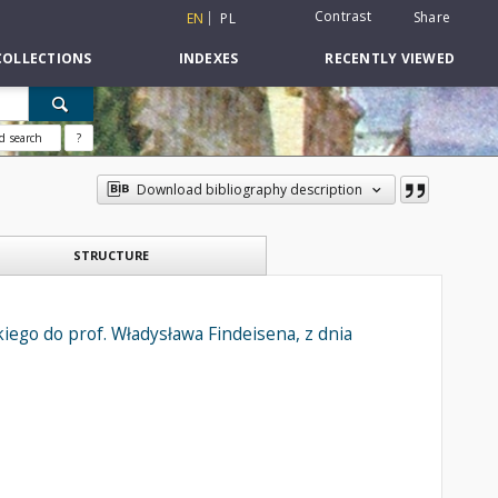
Contrast
Share
EN
PL
COLLECTIONS
INDEXES
RECENTLY VIEWED
d search
?
Download bibliography description
STRUCTURE
kiego do prof. Władysława Findeisena, z dnia