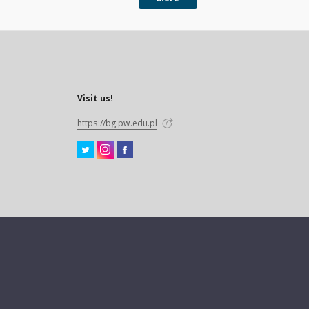
Visit us!
https://bg.pw.edu.pl