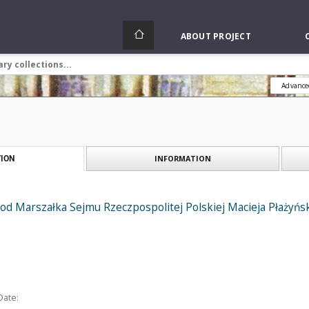
ABOUT PROJECT
Advance
INFORMATION
ION
y od Marszałka Sejmu Rzeczpospolitej Polskiej Macieja Płażyńs
Date: