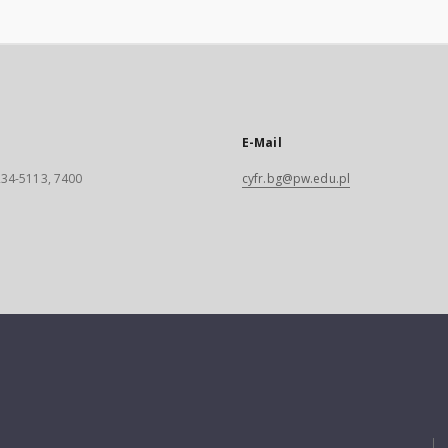
E-Mail
 234-5113, 7400
cyfr.bg@pw.edu.pl