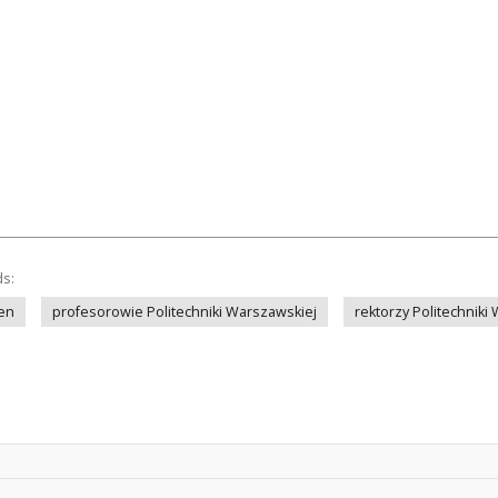
ds:
en
profesorowie Politechniki Warszawskiej
rektorzy Politechniki