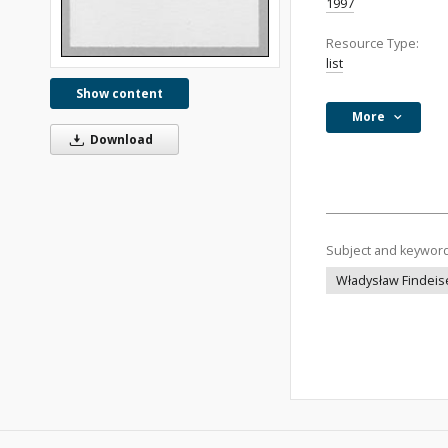
1997
Resource Type:
list
Show content
More
Download
Subject and keywor
Władysław Findeis