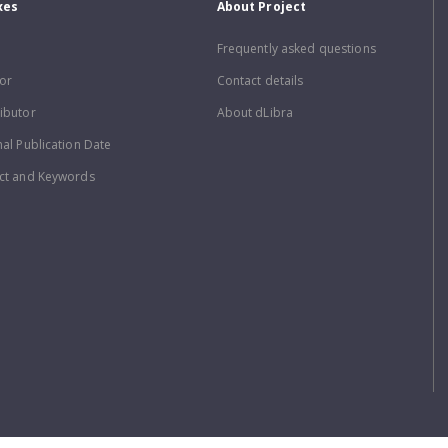
xes
About Project
Frequently asked questions
or
Contact details
ibutor
About dLibra
nal Publication Date
ct and Keywords