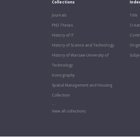
Collections
Inde
Journals
Title
PhD Theses
Creat
History of IT
Contr
History of Science and Technology
Origi
History of Warsaw University of
Subje
Technology
Iconography
Spatial Management and Housing
Collection
...
View all collections