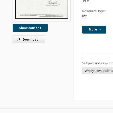
1996
Resource Type:
list
Show content
More
Download
Subject and keywor
Władysław Findeis