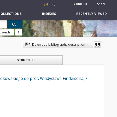
Contrast
Share
EN
PL
COLLECTIONS
INDEXES
RECENTLY VIEWED
d search
?
Download bibliography description
STRUCTURE
udkowskiego do prof. Władysława Findeisena, z