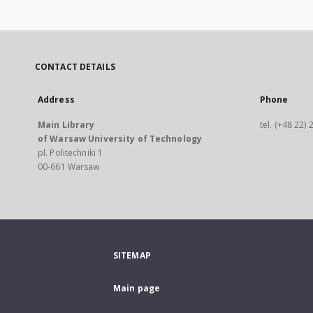
CONTACT DETAILS
Address
Phone
Main Library
tel. (+48 22)
of Warsaw University of Technology
pl. Politechniki 1
00-661 Warsaw
SITEMAP
Main page