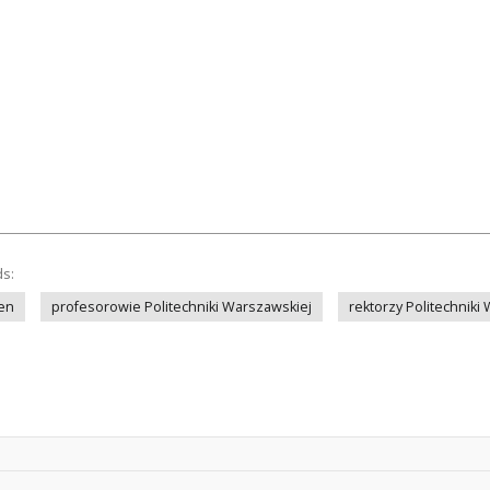
ds:
en
profesorowie Politechniki Warszawskiej
rektorzy Politechniki