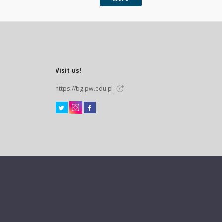
Visit us!
https://bg.pw.edu.pl