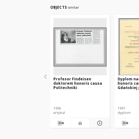
OBJECTS
similar
Profesor Findeisen
Dyplom na
doktorem honoris causa
honoris ca
Politechniki
Gdańskiej 
Władysław
Findeisen
1996
1997
artykuł
dyplom