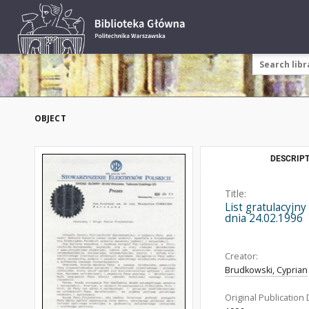
OBJECT
DESCRIPT
Title:
List gratulacyjn
dnia 24.02.1996
Creator:
Brudkowski, Cyprian
Original Publication 