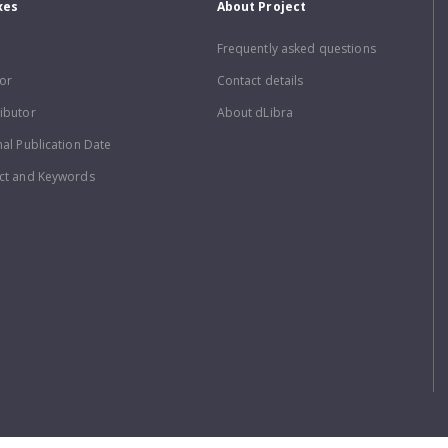
xes
About Project
Frequently asked questions
or
Contact details
ibutor
About dLibra
nal Publication Date
ct and Keywords