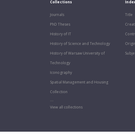
Collections
Inde
Journals
Title
PhD Theses
Creat
History of IT
Contr
History of Science and Technology
Origi
History of Warsaw University of
Subje
Technology
Iconography
Spatial Management and Housing
Collection
...
View all collections