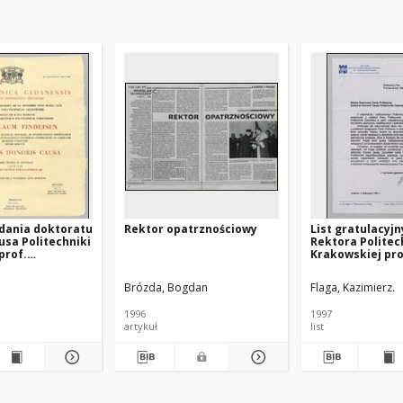
dania doktoratu
Rektor opatrznościowy
List gratulacyjn
usa Politechniki
Rektora Politec
prof.
Krakowskiej pro
owi
Kazimierza Flagi
owi
Władysława Find
Brózda, Bogdan
Flaga, Kazimierz.
dnia 5.11.1997
1996
1997
artykuł
list