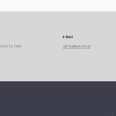
E-Mail
 234-5113, 7400
cyfr.bg@pw.edu.pl