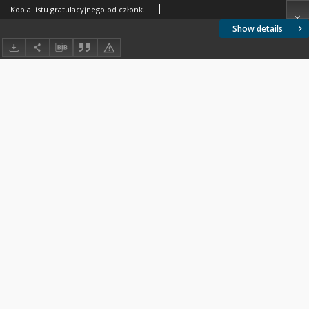
Kopia listu gratulacyjnego od członków Stowarzyszenia „Klub Senatorski” do Rektora Politechniki Warszawskiej prof. Marka Dietricha, z dnia 26.02.1996
Show details