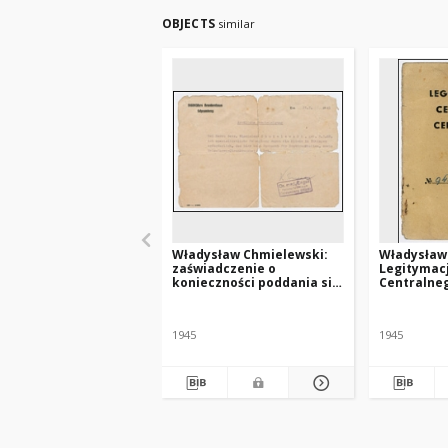
OBJECTS
similar
Władysław Chmielewski:
Władysław
zaświadczenie o
Legitymacj
konieczności poddania się
Centralne
leczeniu w klinice w
Polskiego 
Tybindze
1945
1945