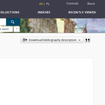
Contrast
Share
EN
PL
COLLECTIONS
INDEXES
RECENTLY VIEWED
d search
?
Download bibliography description