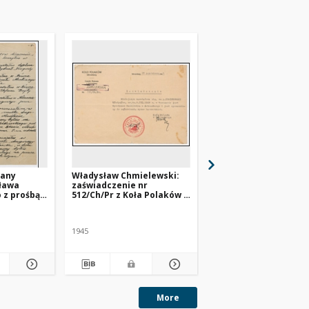
sany
Władysław Chmielewski:
Władysław Chmielews
sława
zaświadczenie nr
Legitymacja nr 232
 z prośbą o
512/Ch/Pr z Koła Polaków w
Komitetu Polskiego 
Schrambergu
Schrambergu
kich w
1945
1945
More