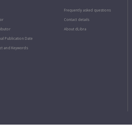
Frequently asked questions
or
Contact details
ibutor
About dLibra
nal Publication Date
ct and Keywords