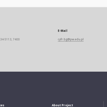
E-Mail
 234-5113, 7400
cyfr.bg@pw.edu.pl
xes
About Project