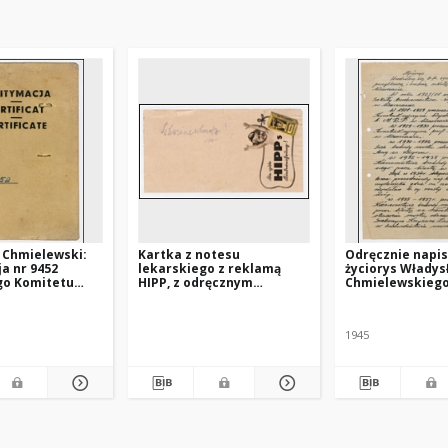
 Chmielewski:
Kartka z notesu
Odręcznie napi
a nr 9452
lekarskiego z reklamą
życiorys Włady
go Komitetu
HIPP, z odręcznym
Chmielewskiego
we Freiburgu
zapiskiem
przyjęcie do
„Schweineschmalz”
Stowarzyszenia
Techników Pols
1945
Paryżu