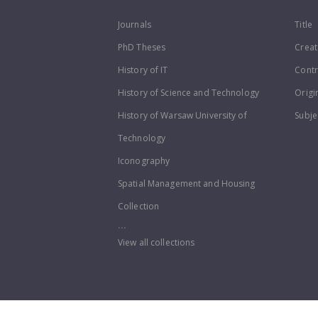
Journals
Title
PhD Theses
Creat
History of IT
Contr
History of Science and Technology
Origi
History of Warsaw University of
Subje
Technology
Iconography
Spatial Management and Housing
Collection
...
View all collections