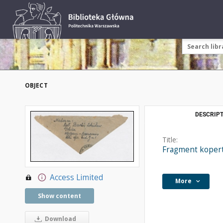
OBJECT
DESCRIPT
Title:
Fragment kopert
Access Limited
More
Show content
Download