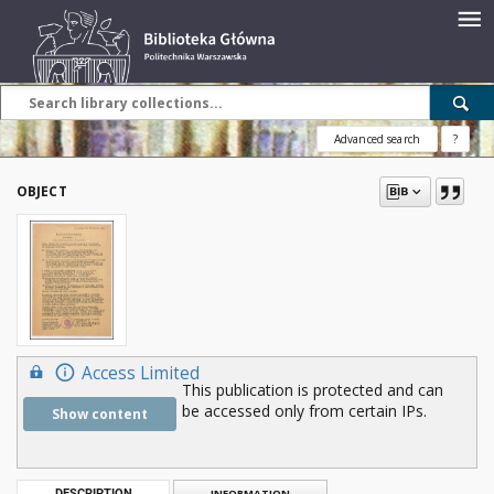
Advanced search
?
OBJECT
Access Limited
This publication is protected and can
be accessed only from certain IPs.
Show content
DESCRIPTION
INFORMATION