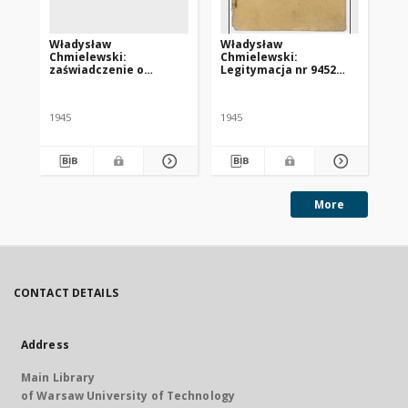
Władysław
Władysław
Ka
Chmielewski:
Chmielewski:
le
zaświadczenie o
Legitymacja nr 9452
HI
konieczności poddania
Centralnego Komitetu
za
się leczeniu w klinice w
Polskiego we Freiburgu
„S
Tybindze
1945
1945
More
CONTACT DETAILS
Address
Main Library
of Warsaw University of Technology