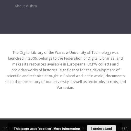
About dLibra
The Digital Library of the Warsaw University of Technology was
launched in 2006, belongs to the Federation of Digital Libraries, and
makes its resources available in Europeana. BCPW collects and
provides works of historical significance for the development of
scientific and technical thought in Poland and in the world, documents
related to the history of our university, as well as textbooks, scripts, and
Varsavian.
This service runs on
DInGO dLibra 6.3.16
software created by
I understand
Poznan
This page uses 'cookies'.
More information