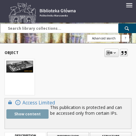
Advanced search
?
OBJECT
Access Limited
This publication is protected and can
be accessed only from certain IPs.
Show content
DESCRIPTION
INFORMATION
STRUCTURE