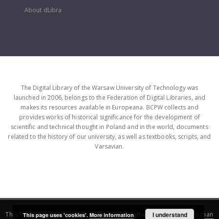
About dLibra
The Digital Library of the Warsaw University of Technology was
launched in 2006, belongs to the Federation of Digital Libraries, and
makes its resources available in Europeana. BCPW collects and
provides works of historical significance for the development of
scientific and technical thought in Poland and in the world, documents
related to the history of our university, as well as textbooks, scripts, and
Varsavian.
This service runs on
DInGO dLibra 6.3.16
software created by
I understand
Poznan
This page uses 'cookies'.
More information