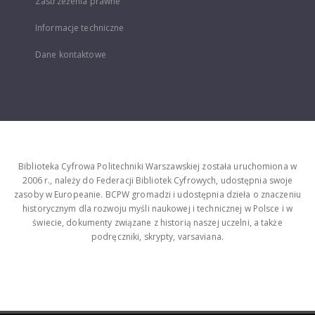
Zastrzeżenia prawne
Informacje techniczne
Dane kontaktowe
Biblioteka Cyfrowa Politechniki Warszawskiej została uruchomiona w
2006 r., należy do Federacji Bibliotek Cyfrowych, udostępnia swoje
zasoby w Europeanie. BCPW gromadzi i udostępnia dzieła o znaczeniu
historycznym dla rozwoju myśli naukowej i technicznej w Polsce i w
świecie, dokumenty związane z historią naszej uczelni, a także
podręczniki, skrypty, varsaviana.